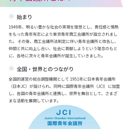
始まり
1949年、明るい豊かな社会の実現を理想とし、責任感と情熱
をもった⻘年有志により東京⻘年商⼯会議所が設⽴されまし
た。 その後、商⼯会議所法制定に伴い⻘年会議所と改名し、
仲間と共に向上し合い、社会に貢献しようという理念のもと
に、各地に次々と⻘年会議所が誕⽣していきました。
全国・世界とのつながり
全国的運営の総合調整機関として 1951年に⽇本⻘年会議所
（⽇本JC）が設けられ、同時に国際⻘年会議所（JCI）に加盟
し、各国の⻘年会議所と連携し、世界を舞台として、さまざ
まな活動を展開しています。