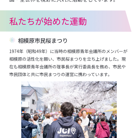
私たちが始めた運動
相模原市民桜まつり
1974年（昭和49年）に当時の相模原⻘年会議所のメンバーが
相模原の活性化を願い、市⺠桜まつりを⽴ち上げました。現
在も相模原⻘年会議所の理事⻑が実⾏委員⻑を務め、市⺠や
市⺠団体と共に市⺠まつりの運営に携わっています。