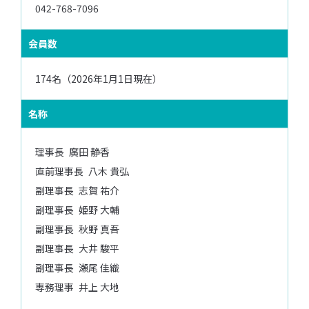
042-768-7096
会員数
174名（2026年1月1日現在）
名称
理事長 廣田 静香
直前理事⻑ 八木 貴弘
副理事⻑ 志賀 祐介
副理事⻑ 姫野 大輔
副理事⻑ 秋野 真吾
副理事⻑ 大井 駿平
副理事⻑ 瀬尾 佳織
専務理事 井上 大地