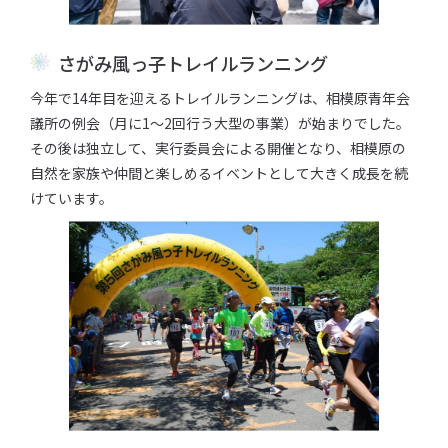
さがみ⾵っ⼦トレイルランニング
今年で14年⽬を迎えるトレイルランニングは、相模原⻘年会
議所の例会（⽉に1〜2回⾏う⼤型の事業）が始まりでした。
その後は独⽴して、実⾏委員会による開催となり、相模原の
⾃然を家族や仲間と楽しめるイベントとして⼤きく成⻑を続
けています。