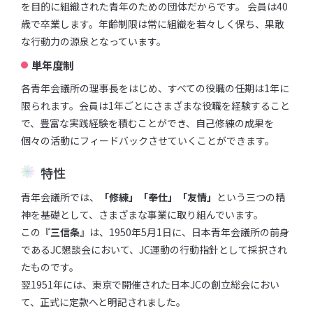
を⽬的に組織された⻘年のための団体だからです。 会員は40
歳で卒業します。年齢制限は常に組織を若々しく保ち、果敢
な⾏動⼒の源泉となっています。
単年度制
各⻘年会議所の理事⻑をはじめ、すべての役職の任期は1年に
限られます。会員は1年ごとにさまざまな役職を経験すること
で、豊富な実践経験を積むことができ、⾃⼰修練の成果を
個々の活動にフィードバックさせていくことができます。
特性
青年会議所では、
「修練」「奉仕」「友情」
という三つの精
神を基礎として、さまざまな事業に取り組んでいます。
この
『三信条』
は、1950年5月1日に、日本青年会議所の前身
であるJC懇談会において、JC運動の行動指針として採択され
たものです。
翌1951年には、東京で開催された日本JCの創立総会におい
て、正式に定款へと明記されました。